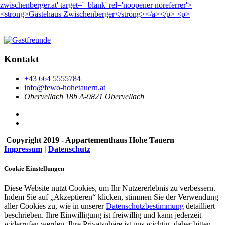
zwischenberger.at' target='_blank' rel='noopener noreferrer'>
<strong>Gästehaus Zwischenberger</strong></a></p> <p>
Kontakt
+43 664 5555784
info@fewo-hohetauern.at
Obervellach 18b A-9821 Obervellach
Copyright 2019 - Appartementhaus Hohe Tauern
Impressum
|
Datenschutz
Cookie Einstellungen
Diese Website nutzt Cookies, um Ihr Nutzererlebnis zu verbessern.
Indem Sie auf „Akzeptieren“ klicken, stimmen Sie der Verwendung
aller Cookies zu, wie in unserer
Datenschutzbestimmung
detailliert
beschrieben. Ihre Einwilligung ist freiwillig und kann jederzeit
widerrufen werden. Ihre Privatsphäre ist uns wichtig, daher bitten