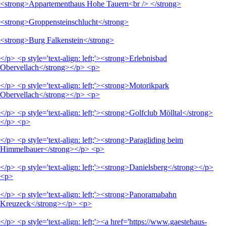
<strong>Appartementhaus Hohe Tauern<br /> </strong>
<strong>Groppensteinschlucht</strong>
<strong>Burg Falkenstein</strong>
</p> <p style='text-align: left;'><strong>Erlebnisbad
Obervellach</strong></p> <p>
</p> <p style='text-align: left;'><strong>Motorikpark
Obervellach</strong></p> <p>
</p> <p style='text-align: left;'><strong>Golfclub Mölltal</strong>
</p> <p>
</p> <p style='text-align: left;'><strong>Paragliding beim
Himmelbauer</strong></p> <p>
</p> <p style='text-align: left;'><strong>Danielsberg</strong></p>
<p>
</p> <p style='text-align: left;'><strong>Panoramabahn
Kreuzeck</strong></p> <p>
</p> <p style='text-align: left;'><a href='https://www.gaestehaus-