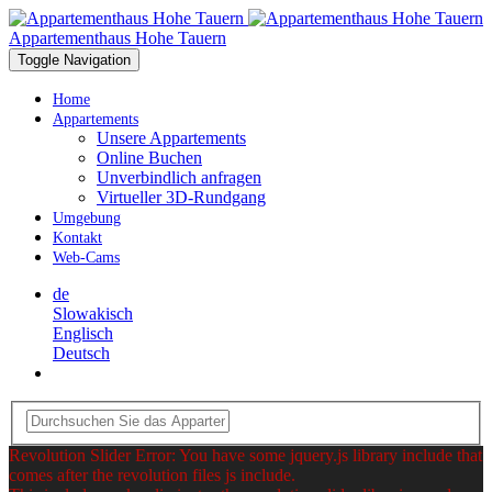
Appartementhaus Hohe Tauern
Toggle Navigation
Home
Appartements
Unsere Appartements
Online Buchen
Unverbindlich anfragen
Virtueller 3D-Rundgang
Umgebung
Kontakt
Web-Cams
de
Slowakisch
Englisch
Deutsch
Revolution Slider Error: You have some jquery.js library include that
comes after the revolution files js include.